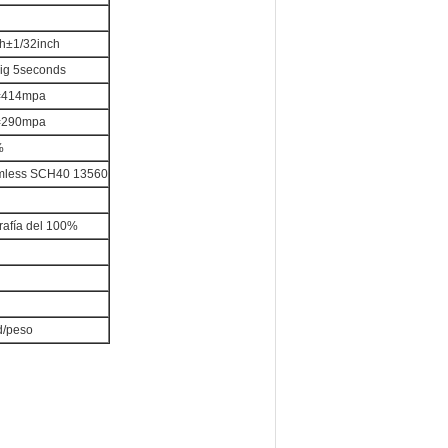
ch±1/32inch
ig 5seconds
=414mpa
=290mpa
%
amless SCH40 13560
rafía del 100%
d/peso