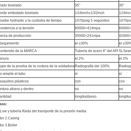
rado biselado
35°
35°
orde embotado biselado
1/16inch±1/32inch
1/16in
ruebe hydrastic y la custodia de tiempo
1070psig 5 segundos
1070ps
esistencia a la tensión
60000=414mpa
60000
uerza de producción
35000=241mpa
42000
largamiento
el ≥30%
el ≥30
ontenido de la MARCA
Tubería de acero 6" del API 5LSe
lanura
el 2%
el 2%
type de la prueba de la costura de la soldadura
Radiografía del 100%
Radiog
o-amplíe el tubo
sí
sí
asquillos plásticos
con
con
intura afuera y dentro
no
no
antidad
longitud/peso
longitu
sos:
.Low y tubería flúida del transporte de la presión media
ubo 2.Casing
ubo 3.Boiler