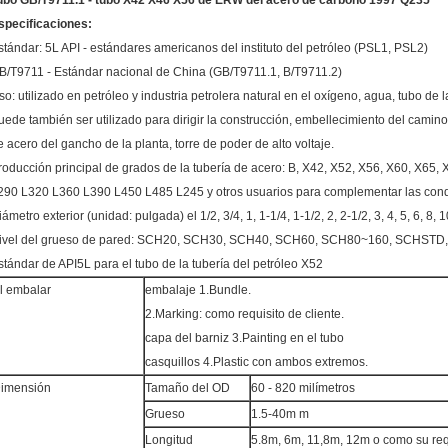
ubo GB/T9711.1 - tubo X42 X46 X56 de ERW del acero de carbono 1997 Q235
specificaciones:
stándar: 5L API - estándares americanos del instituto del petróleo (PSL1, PSL2)
B/T9711 - Estándar nacional de China (GB/T9711.1, B/T9711.2)
so: utilizado en petróleo y industria petrolera natural en el oxígeno, agua, tubo de l
uede también ser utilizado para dirigir la construcción, embellecimiento del camino
e acero del gancho de la planta, torre de poder de alto voltaje.
roducción principal de grados de la tubería de acero: B, X42, X52, X56, X60, X65, 
290 L320 L360 L390 L450 L485 L245 y otros usuarios para complementar las condic
iámetro exterior (unidad: pulgada) el 1/2, 3/4, 1, 1-1/4, 1-1/2, 2, 2-1/2, 3, 4, 5, 6, 8,
ivel del grueso de pared: SCH20, SCH30, SCH40, SCH60, SCH80~160, SCHST
stándar de API5L para el tubo de la tubería del petróleo X52
l embalar
embalaje 1.Bundle.
2.Marking: como requisito de cliente.
capa del barniz 3.Painting en el tubo
casquillos 4.Plastic con ambos extremos.
imensión
Tamaño del OD
60 - 820 milímetros
Grueso
1.5-40m m
Longitud
5.8m, 6m, 11,8m, 12m o como su req