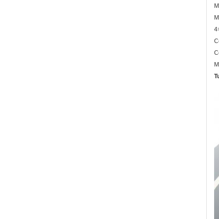
M
M
4
C
C
M
T