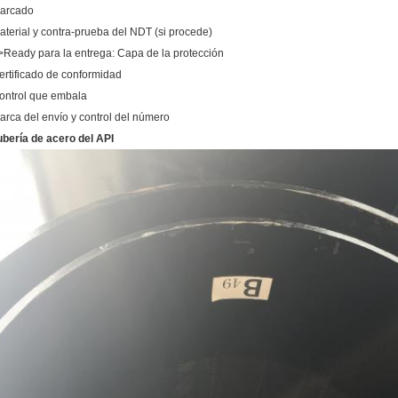
arcado
aterial y contra-prueba del NDT (si procede)
>Ready para la entrega: Capa de la protección
ertificado de conformidad
ontrol que embala
arca del envío y control del número
ubería de acero del API