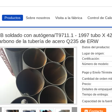
Productos
Sobre nosotros
Visita a la fábrica
Control de Cal
GB soldado con autógena/T9711.1 - 1997 tubo X 42 x 46 x 56 del acero de carbon
B soldado con autógena/T9711.1 - 1997 tubo X 42 
arbono de la tubería de acero Q235 de ERW
Datos del producto:
Lugar de origen:
Certificación:
Número de modelo:
Pago y Envío Términ
Cantidad de orden mí
Precio:
Detalles de empaquet
Tiempo de entrega:
Capacidad de la fuent
Contacto