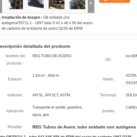
Ampliación de imagen :
GB soldado con
autógena/T9711.1 - 1997 tubo X 42 x 46 x 56 del acero
de carbono de la tubería de acero Q235 de ERW
escripción detallada del producto
Nombre del
REG TUBO DE ACERO
los 60
OD:
producto:
1.5m m - 40m m
ASTM 
Espesor:
Grado:
X42/X
estándar:
API 5L, API 5CT, ASTM
Techniqul:
SOLD
Transporte el aceite, gasolina,
Califi
Aplicación:
prueba:
agua, gas
REG Tubos de Acero
tubo soldado con autógena
Resaltar:
,