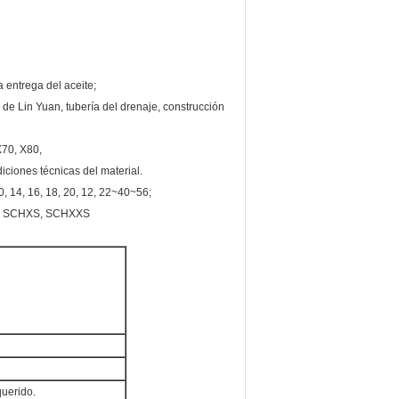
a entrega del aceite;
 de Lin Yuan, tubería del drenaje, construcción
X70, X80,
iones técnicas del material.
 10, 14, 16, 18, 20, 12, 22~40~56;
D, SCHXS, SCHXXS
uerido.