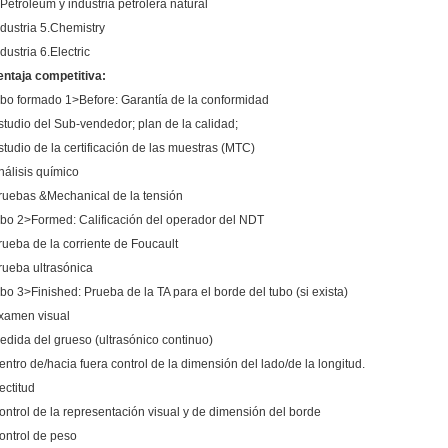
.Petroleum y industria petrolera natural
ndustria 5.Chemistry
dustria 6.Electric
entaja competitiva:
ubo formado 1>Before: Garantía de la conformidad
studio del Sub-vendedor; plan de la calidad;
studio de la certificación de las muestras (MTC)
nálisis químico
ruebas &Mechanical de la tensión
ubo 2>Formed: Calificación del operador del NDT
rueba de la corriente de Foucault
rueba ultrasónica
ubo 3>Finished: Prueba de la TA para el borde del tubo (si exista)
xamen visual
edida del grueso (ultrasónico continuo)
entro de/hacia fuera control de la dimensión del lado/de la longitud.
ectitud
ontrol de la representación visual y de dimensión del borde
ontrol de peso