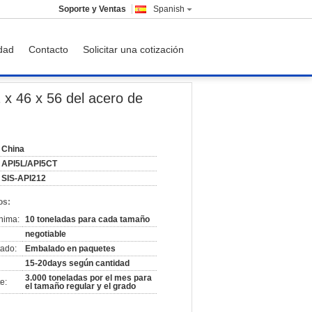
Soporte y Ventas
Spanish
idad
Contacto
Solicitar una cotización
o de la tubería de acero Q235 de ERW
x 46 x 56 del acero de
China
API5L/API5CT
SIS-API212
os:
nima:
10 toneladas para cada tamaño
negotiable
ado:
Embalado en paquetes
15-20days según cantidad
3.000 toneladas por el mes para
e:
el tamaño regular y el grado