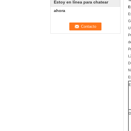
T
Estoy en línea para chatear
E
ahora
E
G
U
P
d
P
L
D
N
E
E
D