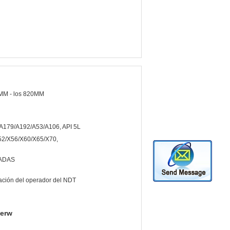
MM - los 820MM
A179/A192/A53/A106, API 5L
52/X56/X60/X65/X70,
ADAS
cación del operador del NDT
 erw