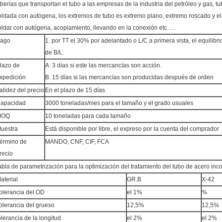
uberías que transportan el tubo a las empresas de la industria del petróleo y gas, tu
oldada con autógena, los extremos de tubo es extremo plano, extremo roscado y el
oldar con autógena, acoplamiento, llevando en la conexión etc….
ago
1. por TT el 30% por adelantado o L/C a primera vista, el equilibri
de B/L.
lazo de
A. 3 días si este las mercancías son acción.
xpedición
B. 15 días si las mercancías son producidas después de orden
alidez del precio
En el plazo de 15 días
apacidad
3000 toneladas/mes para el tamaño y el grado usuales
MOQ
10 toneladas para cada tamaño
uestra
Está disponible por libre, el expreso por la cuenta del comprador
érmino de
MANDO, CNF, CIF, FCA
recio
abla de parametrización para la optimización del tratamiento del tubo de acero inco
aterial
GR.B
X-42
olerancia del OD
el 1%
%
olerancia del grueso
12,5%
12,5%
olerancia de la longitud
el 2%
el 2%