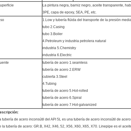
uperficie
La pintura negra, barniz negro, aceite transparente, ha
3PE, capa de epoxy, SEA, PE, etc.
so
1.Low y tubería flúida del transporte de la presión medi
tubo 2.Casing
tubo 3.Boiler
4.Petroleum y industria petrolera natural
industria 5.Chemistry
industria 6.Electric
uente
tubería de acero 1.seamless
tubería de acero 2.ERW
cubierta 3.Steel
4.Tubing
tubería de acero 5.Hot-rolled
tubería de acero 6.Spiral
tubería de acero 7.Hot-galvanized
escripción:
a tubería de acero inconsútil del API 5L es una tubería de acero inconsútil de acero 
e la tubería de acero: GR.B, X42, X46, 52, X56, X60, X65, X70. Linepipe es el aceite 