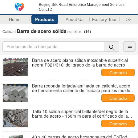
Beijing Silk Road Enterprise Management Services
Co.,LTD
Home
Products
About Us
Factory Tour
>>
Barra de acero sólida
Calidad
supplier.
(16)
Barra de acero plana sólida inoxidable superficial
negra F321/316l del grado de la barra de acero
Contacto
Barra redonda forjada/laminada en caliente, acero
de herramienta caliente del trabajo para los moldes
plásticos
Contacto
Talla 10 sólida superficial brillante/del negro de la
barra de acero - 150m m para el certificado de la
construcción ISO
Contacto
40 x 40 barras de acero hexagonales del Cr/Rod,