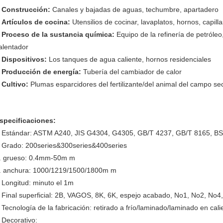
Construcción:
Canales y bajadas de aguas, techumbre, apartadero
.
Artículos de cocina:
Utensilios de cocinar, lavaplatos, hornos, capil
.
Proceso de la sustancia química:
Equipo de la refinería de petróleo,
.
alentador
Dispositivos:
Los tanques de agua caliente, hornos residenciales
.
Producción de energía:
Tubería del cambiador de calor
.
Cultivo:
Plumas esparcidores del fertilizante/del animal del campo se
.
specificaciones:
Estándar: ASTM A240, JIS G4304, G4305, GB/T 4237, GB/T 8165, 
.
Grado: 200series&300series&400series
.
. grueso: 0.4mm-50m m
. anchura: 1000/1219/1500/1800m m
Longitud: minuto el 1m
.
Final superficial: 2B, VAGOS, 8K, 6K, espejo acabado, No1, No2, No4,
.
Tecnología de la fabricación: retirado a frío/laminado/laminado en cali
.
Decorativo:
.