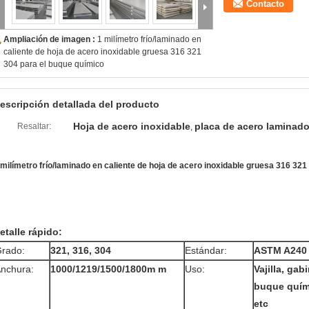
Contacto
Ampliación de imagen :
1 milímetro frío/laminado en
caliente de hoja de acero inoxidable gruesa 316 321
304 para el buque químico
escripción detallada del producto
Hoja de acero inoxidable
placa de acero laminado
Resaltar:
,
 milímetro frío/laminado en caliente de hoja de acero inoxidable gruesa 316 32
etalle rápido:
rado:
321, 316, 304
Estándar:
ASTM A240
nchura:
1000/1219/1500/1800m m
Uso:
Vajilla, gab
buque quím
etc