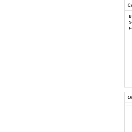
C
B
S
P
O