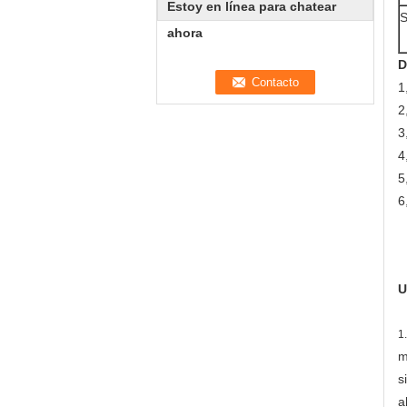
Estoy en línea para chatear
S
ahora
D
1
2
3
4
5
6
U
1
m
s
a