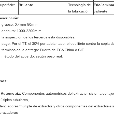
uperficie:
Brillante
Tecnología de
Frío/lamina
la fabricación:
caliente
escripción:
, grueso: 0.4mm-50m m
, anchura: 1000-2200m m
, la inspección de los terceros está disponibles.
, pago: Por el TT, el 30% por adelantado, el equilibrio contra la copia d
, términos de la entrega: Puerto de FCA China o CIF.
, método del acuerdo: según peso real.
sos:
Automotriz:
Componentes automotrices del extractor-sistema del ajust
.
últiples tubulares,
ilenciadores/múltiple de extractor y otros componentes del extractor-sis
brazaderas