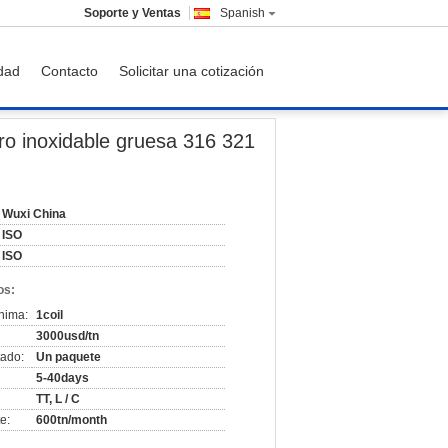
Soporte y Ventas
Spanish
idad
Contacto
Solicitar una cotización
21 304 para el buque químico
ero inoxidable gruesa 316 321
Wuxi China
ISO
ISO
os:
nima:
1coil
3000usd/tn
ado:
Un paquete
5-40days
TT, L / C
e:
600tn/month