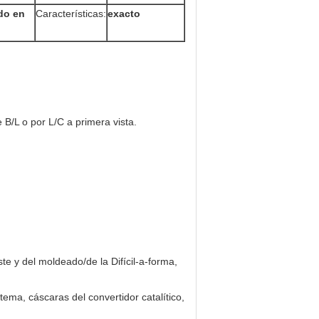
do en
Características:
exacto
e B/L o por L/C a primera vista.
e y del moldeado/de la Difícil-a-forma,
tema, cáscaras del convertidor catalítico,