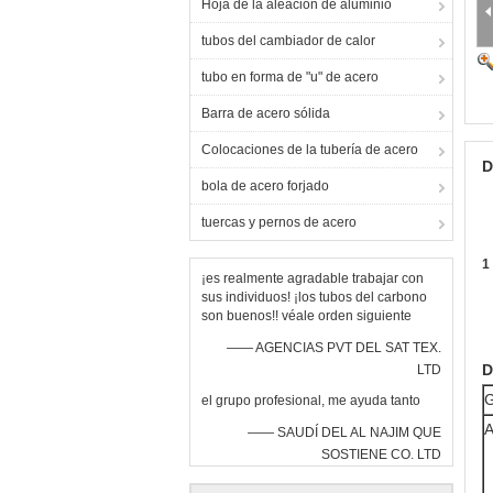
Hoja de la aleación de aluminio
tubos del cambiador de calor
tubo en forma de "u" de acero
Barra de acero sólida
Colocaciones de la tubería de acero
D
bola de acero forjado
tuercas y pernos de acero
1
¡es realmente agradable trabajar con
sus individuos! ¡los tubos del carbono
son buenos!! véale orden siguiente
—— AGENCIAS PVT DEL SAT TEX.
D
LTD
G
el grupo profesional, me ayuda tanto
A
—— SAUDÍ DEL AL NAJIM QUE
SOSTIENE CO. LTD