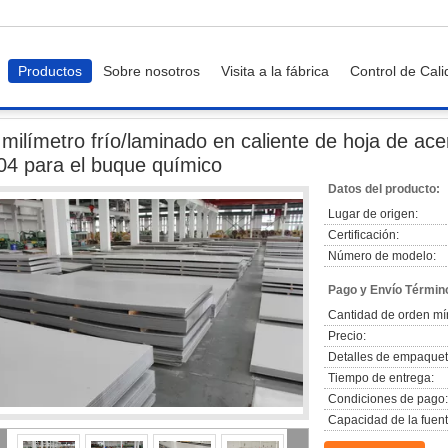
Productos
Sobre nosotros
Visita a la fábrica
Control de Cal
1 milímetro frío/laminado en caliente de hoja de acero inoxidable gruesa 316 3
 milímetro frío/laminado en caliente de hoja de ac
04 para el buque químico
Datos del producto:
Lugar de origen:
Certificación:
Número de modelo:
Pago y Envío Términ
Cantidad de orden mí
Precio:
Detalles de empaquet
Tiempo de entrega:
Condiciones de pago:
Capacidad de la fuent